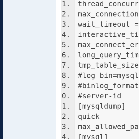
thread_concurr
max_connection
wait_timeout =
interactive_ti
max_connect_er
long_query_tim
tmp_table_size
#log-bin=mysql
#binlog_format
#server-i
[mysqldump]
quick
max_allowed_pa
[mysql]