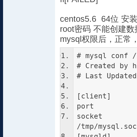
centos5.6 64
root密码 不能创
mysql权限后，正常
# mysql conf /
# Created by h
# Last Updated
[client]
port 
sock
/tmp/mysql.soc
[mysqld]