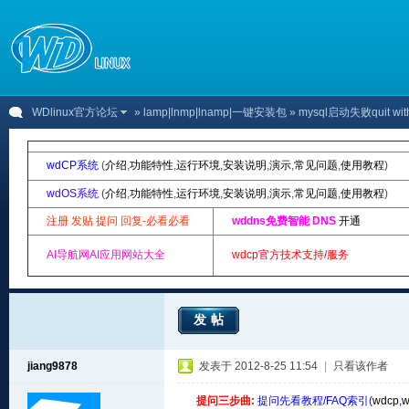
WDlinux官方论坛
»
lamp|lnmp|lnamp|一键安装包
» mysql启动失败quit witho
wdCP系统
(
介绍
,
功能特性
,
运行环境
,
安装说明
,
演示
,
常见问题
,
使用教程
)
wdOS系统
(
介绍
,
功能特性
,
运行环境
,
安装说明
,
演示
,
常见问题
,
使用教程
)
注册 发贴 提问 回复-必看必看
wddns免费智能 DNS
开通
AI导航网AI应用网站大全
wdcp官方技术支持/服务
发帖
jiang9878
发表于 2012-8-25 11:54
|
只看该作者
提问三步曲:
提问先看教程/FAQ索引(
wdcp
,
w