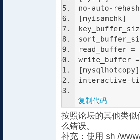
no-auto-rehash
[myisamchk]
key_buffer_siz
sort_buffer_si
read_buffer = 
write_buffer =
[mysqlhotcopy]
interactive-ti
复制代码
按照论坛的其他类似
么错误。
补充：使用 sh /www/wd