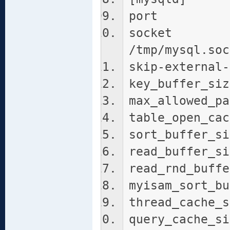
port 
sock
/tmp/mysql.soc
skip-external-
key_buffer_siz
max_allowed_pa
table_open_cac
sort_buffer_si
read_buffer_si
read_rnd_buffe
myisam_sort_bu
thread_cache_s
query_cache_si