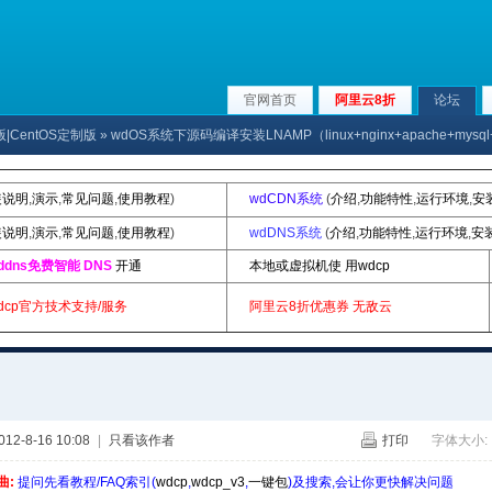
官网首页
阿里云8折
论坛
版|CentOS定制版
» wdOS系统下源码编译安装LNAMP（linux+nginx+apache+mysql
装说明
,
演示
,
常见问题
,
使用教程
)
wdCDN系统
(
介绍
,
功能特性
,
运行环境
,
安
装说明
,
演示
,
常见问题
,
使用教程
)
wdDNS系统
(
介绍
,
功能特性
,
运行环境
,
安
ddns免费智能 DNS
开通
本地或虚拟机使 用wdcp
dcp官方技术支持/服务
阿里云8折优惠券
无敌云
2-8-16 10:08
|
只看该作者
打印
字体大小:
曲:
提问先看教程/FAQ索引(
wdcp
,
wdcp_v3
,
一键包
)及搜索,会让你更快解决问题