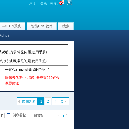
注册
登录
关注:
wdCDN系统
智能DNS软件
搜索
+php）
装说明
,
演示
,
常见问题
,
使用手册
)
装说明
,
演示
,
常见问题
,
使用手册
)
一键包在mysql编 译时"卡住"
腾讯云优惠中，现注册更有260代金
额券赠送
返回列表
1
2
下一页
倒序看帖
跳转到
»
#
1