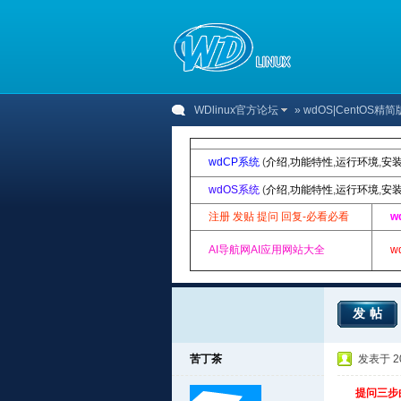
WDlinux官方论坛
»
wdOS|CentOS精简
wdCP系统
(
介绍
,
功能特性
,
运行环境
,
安
wdOS系统
(
介绍
,
功能特性
,
运行环境
,
安
注册 发贴 提问 回复-必看必看
w
AI导航网AI应用网站大全
w
发帖
苦丁茶
发表于 201
提问三步