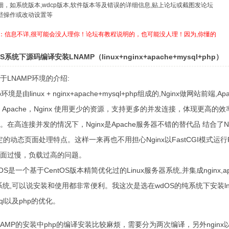
详细，如系统版本,wdcp版本,软件版本等及错误的详细信息,贴上论坛或截图发论坛
哪些操作或改动设置等
：信息不详,很可能会没人理你！论坛有教程说明的，也可能没人理！因为,你懂的
S系统下源码编译安装LNAMP（linux+nginx+apache+mysql+php）
于LNAMP环境的介绍:
p环境是由linux + nginx+apache+mysql+php组成的,Nginx做网站前端
 Apache，Nginx 使用更少的资源，支持更多的并发连接，体现更高的效率
。在高连接并发的情况下，Nginx是Apache服务器不错的替代品 结合了
稳定的动态页面处理特点。这样一来再也不用担心Nginx以FastCGI模式运行
面过慢，负载过高的问题。
是一个基于CentOS版本精简优化过的Linux服务器系统,并集成nginx,apac
理系统,可以说安装和使用都非常便利。我这次是选在wdOS的纯系统下安装l
ql以及php的优化。
MP的安装中php的编译安装比较麻烦，需要分为两次编译，另外nginx以及a