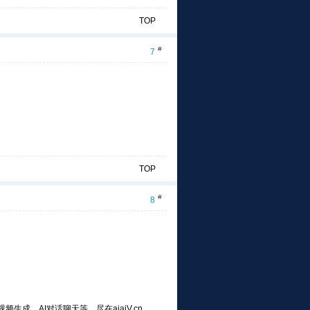
TOP
#
7
TOP
#
8
频生成，AI对话聊天等，尽在aiaiV.cn