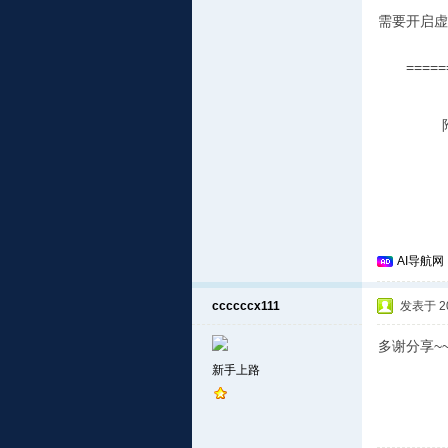
需要开启虚拟
====
附件
AI导航网
ccccccx111
发表于 201
多谢分享~~
新手上路