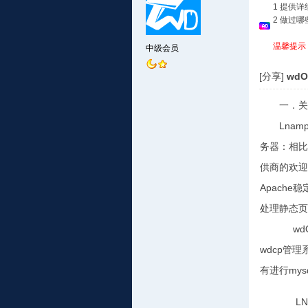
1 提供
2 做过
温馨提示
中级会员
[分享]
wdO
一．关
Lnam
务器：相比
供商的欢迎
Apache
处理静态页
wdOS
wdcp管
有进行mys
LNA