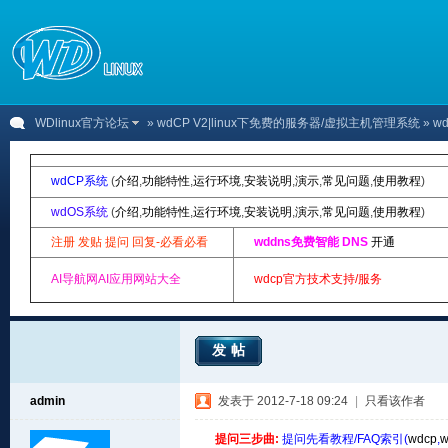
WDlinux官方论坛
»
wdCP V2|linux下免费的服务器/虚拟主机管理系统
» 
wdCP系统
(
介绍
,
功能特性
,
运行环境
,
安装说明
,
演示
,
常见问题
,
使用教程
)
wdOS系统
(
介绍
,
功能特性
,
运行环境
,
安装说明
,
演示
,
常见问题
,
使用教程
)
注册 发贴 提问 回复-必看必看
wddns免费智能 DNS
开通
AI导航网AI应用网站大全
wdcp官方技术支持/服务
发帖
admin
发表于 2012-7-18 09:24
|
只看该作者
提问三步曲:
提问先看教程/FAQ索引(
wdcp
,
w