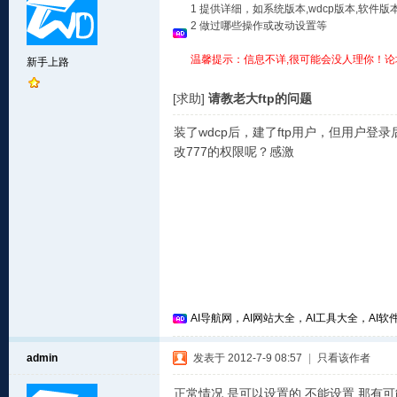
1 提供详细，如系统版本,wdcp版本,软
2 做过哪些操作或改动设置等
温馨提示：信息不详,很可能会没人理你！论
新手上路
[求助]
请教老大ftp的问题
装了wdcp后，建了ftp用户，但用户登
改777的权限呢？感激
AI导航网，AI网站大全，AI工具大全，AI软件
admin
发表于 2012-7-9 08:57
|
只看该作者
正常情况,是可以设置的,不能设置,那有