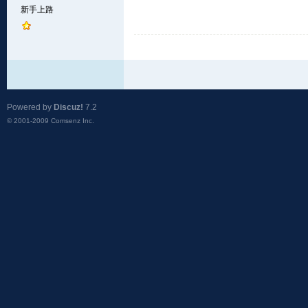
新手上路
Powered by
Discuz!
7.2
© 2001-2009
Comsenz Inc.