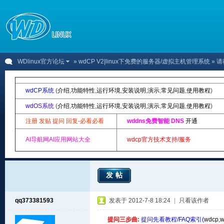
WDlinux官方论坛
»
wdCP V2|linux下免费的服务器/虚拟主机管理系统
» 请
wdCP系统
(
介绍
,
功能特性
,
运行环境
,
安装说明
,
演示
,
常见问题
,
使用教程
)
wdOS系统
(
介绍
,
功能特性
,
运行环境
,
安装说明
,
演示
,
常见问题
,
使用教程
)
注册 发贴 提问 回复-必看必看
wddns免费智能 DNS
开通
AI导航网AI应用网站大全
wdcp官方技术支持/服务
发帖
qq373381593
发表于 2012-7-8 18:24
|
只看该作者
提问三步曲:
提问先看教程/FAQ索引(
wdcp
,
w