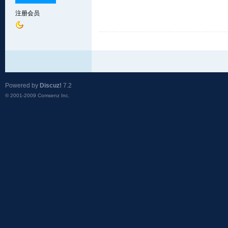
注册会员
Powered by
Discuz!
7.2
© 2001-2009
Comsenz Inc.