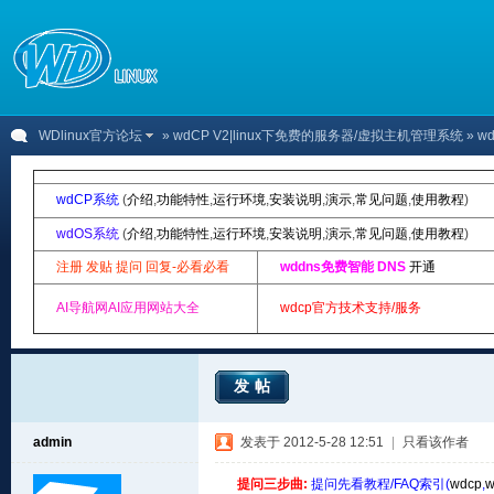
WDlinux官方论坛
»
wdCP V2|linux下免费的服务器/虚拟主机管理系统
» 
wdCP系统
(
介绍
,
功能特性
,
运行环境
,
安装说明
,
演示
,
常见问题
,
使用教程
)
wdOS系统
(
介绍
,
功能特性
,
运行环境
,
安装说明
,
演示
,
常见问题
,
使用教程
)
注册 发贴 提问 回复-必看必看
wddns免费智能 DNS
开通
AI导航网AI应用网站大全
wdcp官方技术支持/服务
发帖
admin
发表于 2012-5-28 12:51
|
只看该作者
提问三步曲:
提问先看教程/FAQ索引(
wdcp
,
w