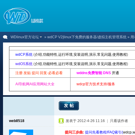
WDlinux官方论坛
»
wdCP V2|linux下免费的服务器/虚拟主机管理系统
» 
wdCP系统
(
介绍
,
功能特性
,
运行环境
,
安装说明
,
演示
,
常见问题
,
使用教程
)
wdOS系统
(
介绍
,
功能特性
,
运行环境
,
安装说明
,
演示
,
常见问题
,
使用教程
)
注册 发贴 提问 回复-必看必看
wddns免费智能 DNS
开通
AI导航网AI应用网站大全
wdcp官方技术支持/服务
发帖
web8518
发表于 2012-4-26 11:16
|
只看该作者
提问三步曲:
提问先看教程/FAQ索引(
wdcp
,
w