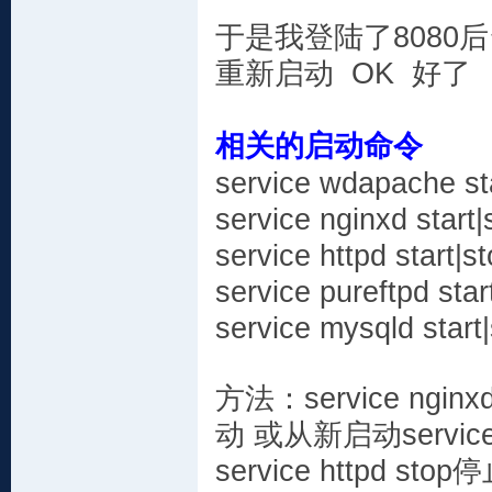
于是我登陆了8080
重新启动 OK 好了
相关的启动命令
service wdapache
service nginxd s
service httpd st
service pureftpd 
service mysqld s
方法：service nginxd
动 或从新启动service 
service httpd sto