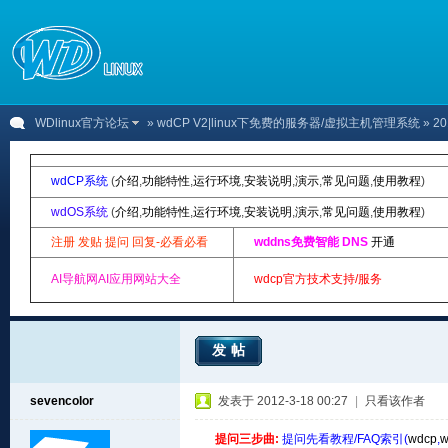
WDlinux官方论坛
»
wdCP V2|linux下免费的服务器/虚拟主机管理系统
» 2
wdCP系统
(
介绍
,
功能特性
,
运行环境
,
安装说明
,
演示
,
常见问题
,
使用教程
)
wdOS系统
(
介绍
,
功能特性
,
运行环境
,
安装说明
,
演示
,
常见问题
,
使用教程
)
注册 发贴 提问 回复-必看必看
wddns免费智能 DNS
开通
AI导航网AI应用网站大全
wdcp官方技术支持/服务
发帖
sevencolor
发表于 2012-3-18 00:27
|
只看该作者
提问三步曲:
提问先看教程/FAQ索引(
wdcp
,
w