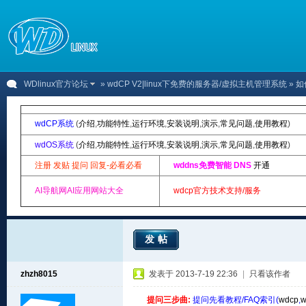
WDlinux官方论坛
»
wdCP V2|linux下免费的服务器/虚拟主机管理系统
» 
wdCP系统
(
介绍
,
功能特性
,
运行环境
,
安装说明
,
演示
,
常见问题
,
使用教程
)
wdOS系统
(
介绍
,
功能特性
,
运行环境
,
安装说明
,
演示
,
常见问题
,
使用教程
)
注册 发贴 提问 回复-必看必看
wddns免费智能 DNS
开通
AI导航网AI应用网站大全
wdcp官方技术支持/服务
发帖
zhzh8015
发表于 2013-7-19 22:36
|
只看该作者
提问三步曲:
提问先看教程/FAQ索引(
wdcp
,
w