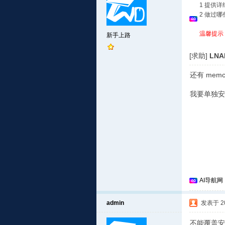
1 提供
2 做过
温馨提示
新手上路
[求助]
LNA
还有 mem
我要单独安装
AI导航网
admin
发表于 201
不能覆盖安