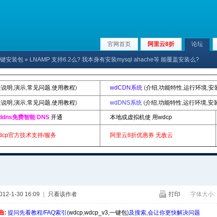
官网首页
阿里云8折
论坛
p|一键安装包
» LNAMP 支持6.2么? 我本身有安装mysql ahache等 能覆盖安装么?
装说明
,
演示
,
常见问题
,
使用教程
)
wdCDN系统
(
介绍
,
功能特性
,
运行环境
,
安
装说明
,
演示
,
常见问题
,
使用教程
)
wdDNS系统
(
介绍
,
功能特性
,
运行环境
,
安
ddns免费智能 DNS
开通
本地或虚拟机使 用wdcp
dcp官方技术支持/服务
阿里云8折优惠券
无敌云
2-1-30 16:09
|
只看该作者
打印
字体大小:
曲:
提问先看教程/FAQ索引(
wdcp
,
wdcp_v3
,
一键包
)及搜索,会让你更快解决问题