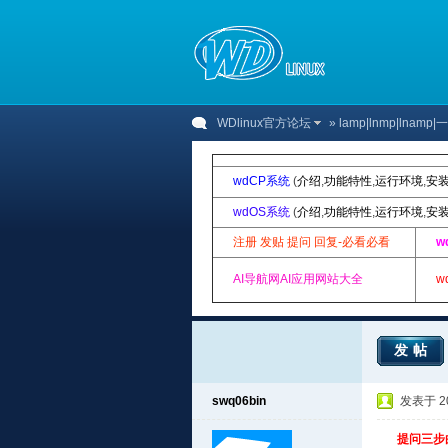
WDlinux官方论坛
»
lamp|lnmp|lnam
wdCP系统
(
介绍
,
功能特性
,
运行环境
,
安
wdOS系统
(
介绍
,
功能特性
,
运行环境
,
安
注册 发贴 提问 回复-必看必看
w
AI导航网AI应用网站大全
w
发帖
swq06bin
发表于 201
提问三步