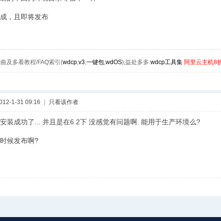
成，且即将发布
曲及多看教程/FAQ索引(
wdcp
,
v3
,
一键包
,
wdOS
),益处多多.
wdcp工具集
阿里云主机8
2-1-31 09:16
|
只看该作者
装成功了... 并且是在6.2下 没感觉有问题啊. 能用于生产环境么?
时候发布啊?