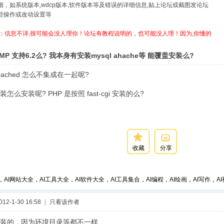
详细，如系统版本,wdcp版本,软件版本等及错误的详细信息,贴上论坛或截图发论坛
哪些操作或改动设置等
：信息不详,很可能会没人理你！论坛有教程说明的，也可能没人理！因为,你懂的
MP 支持6.2么? 我本身有安装mysql ahache等 能覆盖安装么?
cached 怎么不集成在一起呢?
怎么安装呢? PHP 是按照 fast-cgi 安装的么?
收藏
分享
，AI网站大全，AI工具大全，AI软件大全，AI工具集合，AI编程，AI绘画，AI写作，AI视
2-1-30 16:58
|
只看该作者
装的，因为环境目录等都不一样