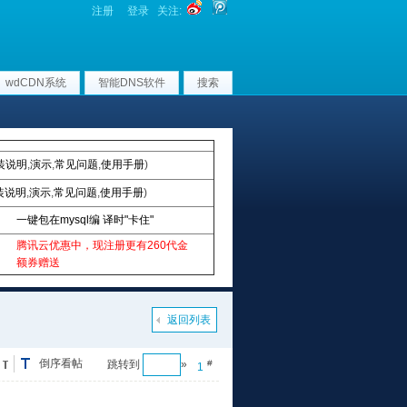
注册
登录
关注:
wdCDN系统
智能DNS软件
搜索
装说明
,
演示
,
常见问题
,
使用手册
)
装说明
,
演示
,
常见问题
,
使用手册
)
一键包在mysql编 译时"卡住"
腾讯云优惠中，现注册更有260代金
额券赠送
返回列表
倒序看帖
跳转到
»
#
1