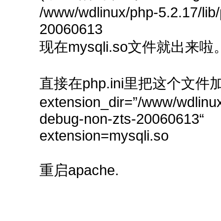
/www/wdlinux/php-5.2.17/lib
20060613
现在mysqli.so文件就出来啦
直接在php.ini里把这个文
extension_dir=”/www/wdlinux
debug-non-zts-20060613“
extension=mysqli.so
重启apache.