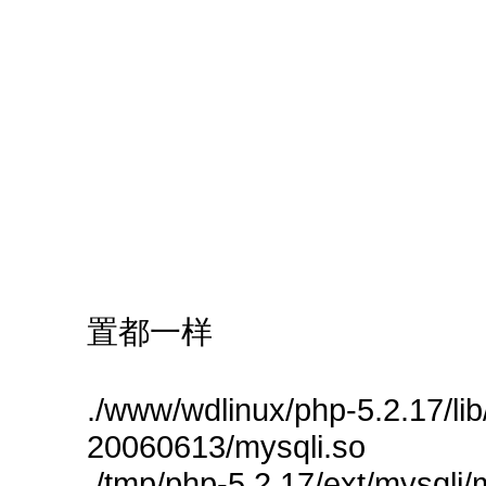
置都一样
./www/wdlinux/php-5.2.17/li
20060613/mysqli.so
./tmp/php-5.2.17/ext/mysqli