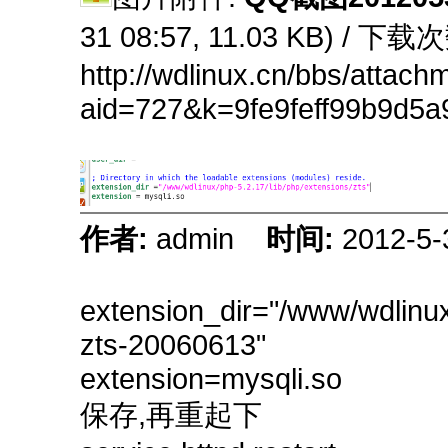
31 08:57, 11.03 KB) / 下载
http://wdlinux.cn/bbs/attach
aid=727&k=9fe9feff99b9d5
作者:
admin
时间:
2012-5-
extension_dir="/www/wdlinux
zts-20060613"
extension=mysqli.so
保存,再重起下