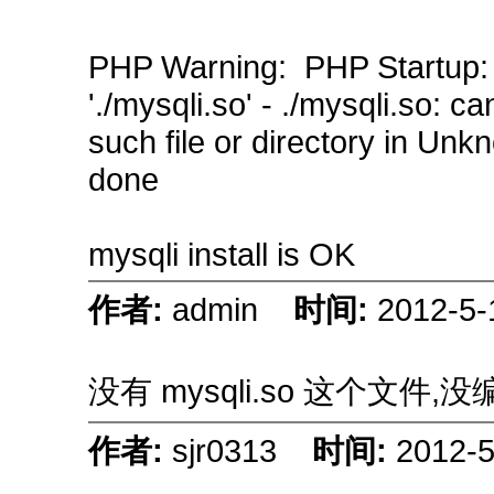
PHP Warning: PHP Startup: U
'./mysqli.so' - ./mysqli.so: c
such file or directory in Unk
done
mysqli install is OK
作者:
admin
时间:
2012-5-
没有 mysqli.so 这个文件,
作者:
sjr0313
时间:
2012-5