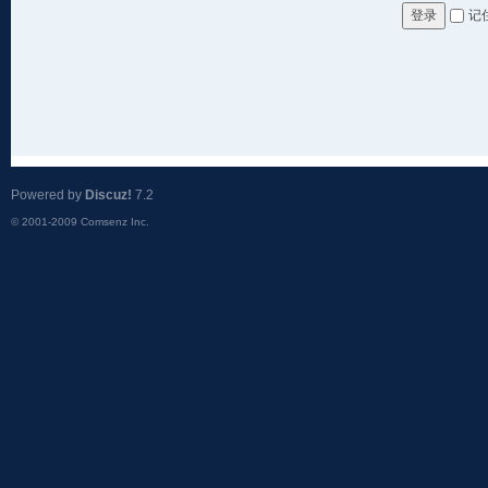
记
登录
Powered by
Discuz!
7.2
© 2001-2009
Comsenz Inc.