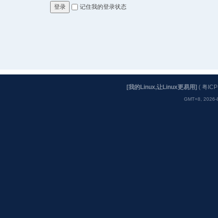
记住我的登录状态
登录
[我的Linux,让Linux更易用]
(
粤ICP
GMT+8, 2026-8