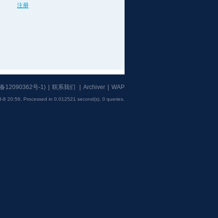
注册
备12090362号-1
)
|
联系我们
|
Archiver
|
WAP
-8 20:56,
Processed in 0.012521 second(s), 0 queries
.