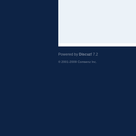
Powered by
Discuz!
7.2
© 2001-2009
Comsenz Inc.