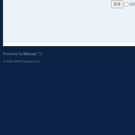
记
登录
Powered by
Discuz!
7.2
© 2001-2009
Comsenz Inc.