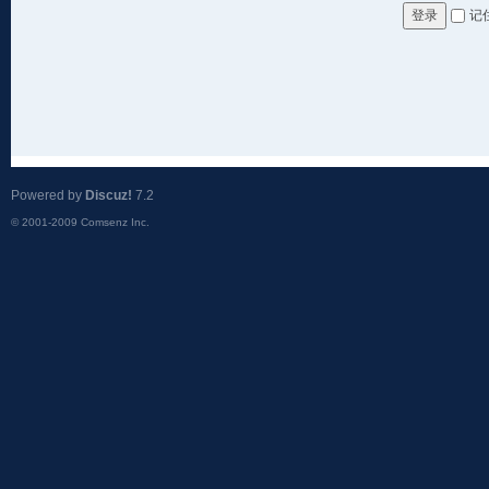
记
登录
Powered by
Discuz!
7.2
© 2001-2009
Comsenz Inc.