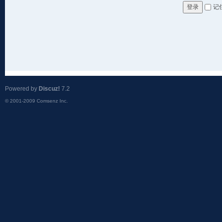
记
登录
Powered by
Discuz!
7.2
© 2001-2009
Comsenz Inc.