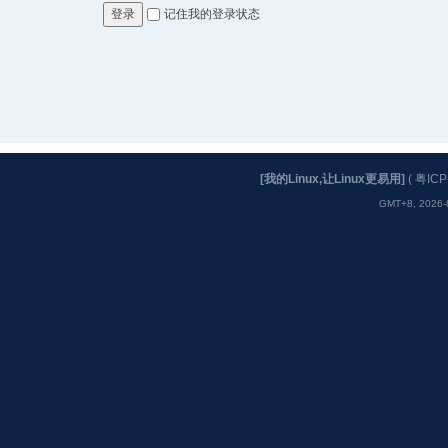
记住我的登录状态
登录
[我的Linux,让Linux更易用]
(
粤ICP
GMT+8, 2026-