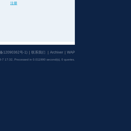
注册
备12090362号-1
)
|
联系我们
|
Archiver
|
WAP
8-7 17:32,
Processed in 0.011990 second(s), 0 queries
.