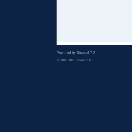
Powered by
Discuz!
7.2
© 2001-2009
Comsenz Inc.