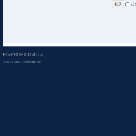
记
登录
Powered by
Discuz!
7.2
© 2001-2009
Comsenz Inc.