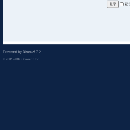
记
登录
Powered by
Discuz!
7.2
© 2001-2009
Comsenz Inc.