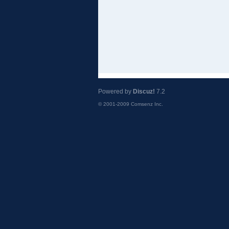
Powered by
Discuz!
7.2
© 2001-2009
Comsenz Inc.