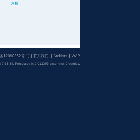
注册
备12090362号-1
)
|
联系我们
|
Archiver
|
WAP
-7 13:34,
Processed in 0.012365 second(s), 0 queries
.