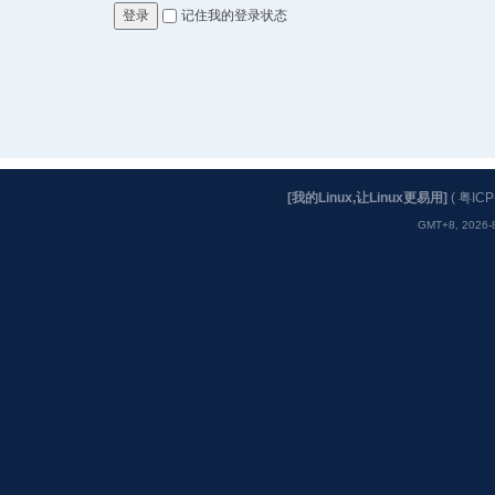
记住我的登录状态
登录
[我的Linux,让Linux更易用]
(
粤ICP
GMT+8, 2026-8