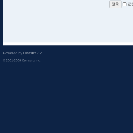
记
登录
Powered by
Discuz!
7.2
© 2001-2009
Comsenz Inc.