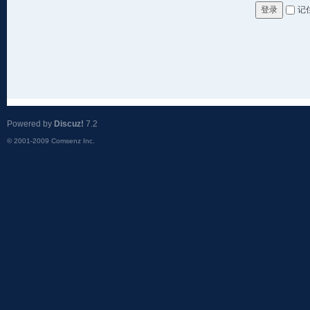
记
登录
Powered by
Discuz!
7.2
© 2001-2009
Comsenz Inc.