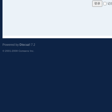
记
登录
Powered by
Discuz!
7.2
© 2001-2009
Comsenz Inc.