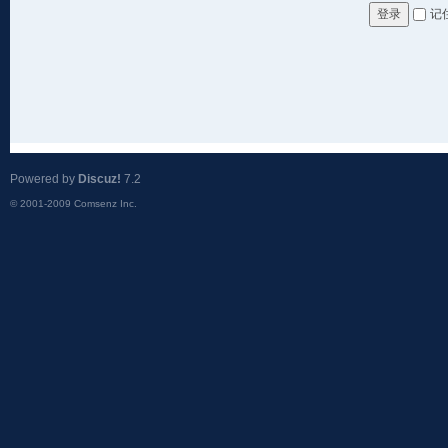
记
登录
Powered by
Discuz!
7.2
© 2001-2009
Comsenz Inc.