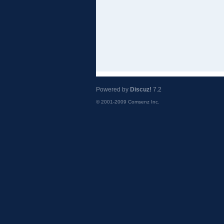
Powered by
Discuz!
7.2
© 2001-2009
Comsenz Inc.