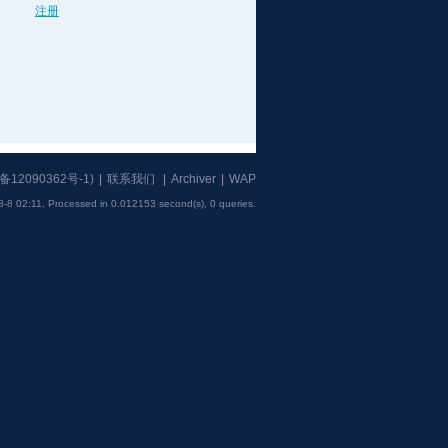
注册
备12090362号-1
)
|
联系我们
|
Archiver
|
WAP
8-8 02:11,
Processed in 0.012153 second(s), 0 queries
.