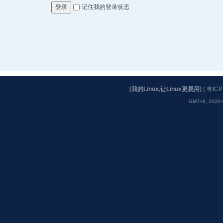
记住我的登录状态
登录
[我的Linux,让Linux更易用]
(
粤ICP
GMT+8, 2026-