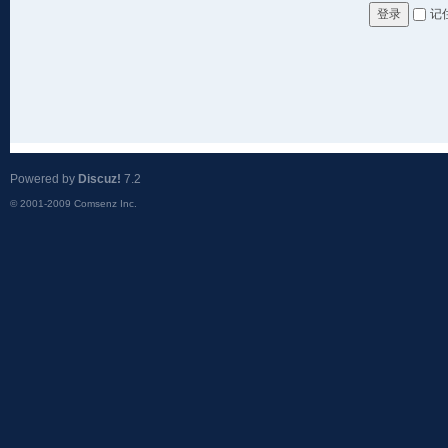
记
登录
Powered by
Discuz!
7.2
© 2001-2009
Comsenz Inc.