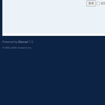
记
登录
Powered by
Discuz!
7.2
© 2001-2009
Comsenz Inc.