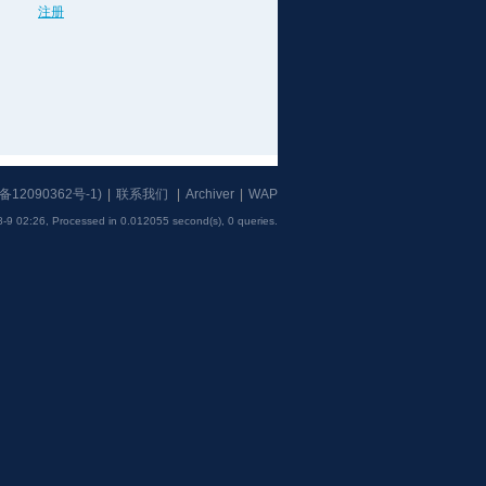
注册
备12090362号-1
)
|
联系我们
|
Archiver
|
WAP
-9 02:26,
Processed in 0.012055 second(s), 0 queries
.