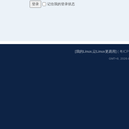
记住我的登录状态
登录
[我的Linux,让Linux更易用]
(
粤ICP
GMT+8, 2026-8