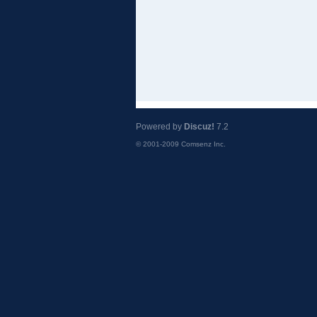
Powered by
Discuz!
7.2
© 2001-2009
Comsenz Inc.