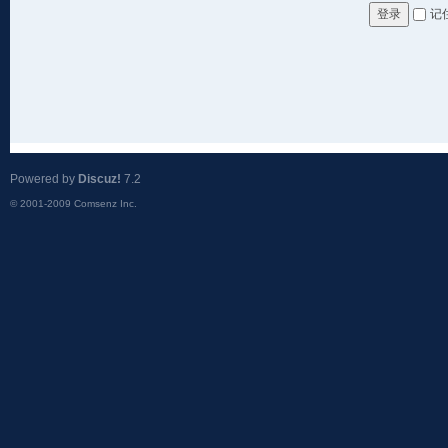
记
登录
Powered by
Discuz!
7.2
© 2001-2009
Comsenz Inc.