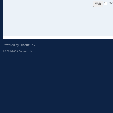
记
登录
Powered by
Discuz!
7.2
© 2001-2009
Comsenz Inc.