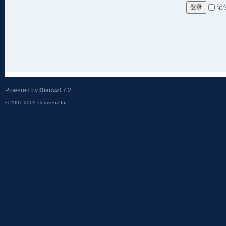
记
登录
Powered by
Discuz!
7.2
© 2001-2009
Comsenz Inc.