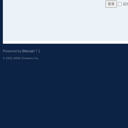
记
登录
Powered by
Discuz!
7.2
© 2001-2009
Comsenz Inc.