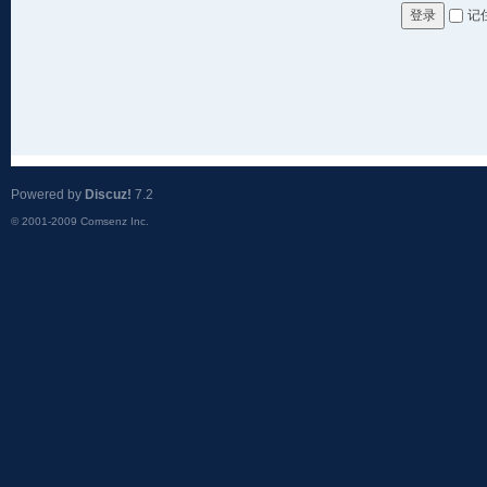
记
登录
Powered by
Discuz!
7.2
© 2001-2009
Comsenz Inc.