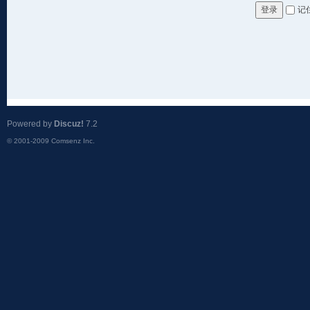
记
登录
Powered by
Discuz!
7.2
© 2001-2009
Comsenz Inc.