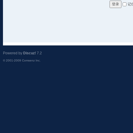
记
登录
Powered by
Discuz!
7.2
© 2001-2009
Comsenz Inc.