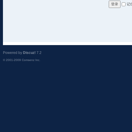
记
登录
Powered by
Discuz!
7.2
© 2001-2009
Comsenz Inc.