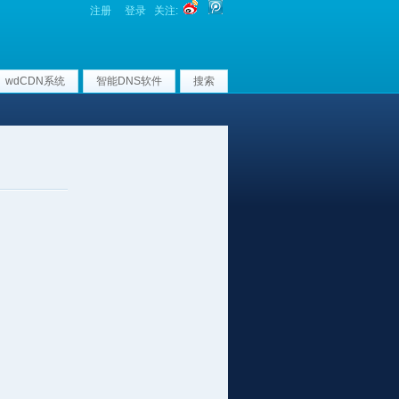
注册
登录
关注:
wdCDN系统
智能DNS软件
搜索