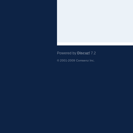
Powered by
Discuz!
7.2
© 2001-2009
Comsenz Inc.