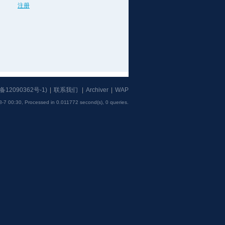
注册
备12090362号-1
)
|
联系我们
|
Archiver
|
WAP
8-7 00:30,
Processed in 0.011772 second(s), 0 queries
.