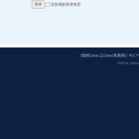
记住我的登录状态
登录
[我的Linux,让Linux更易用]
(
粤ICP
GMT+8, 2026-