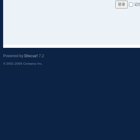
记
登录
Powered by
Discuz!
7.2
© 2001-2009
Comsenz Inc.