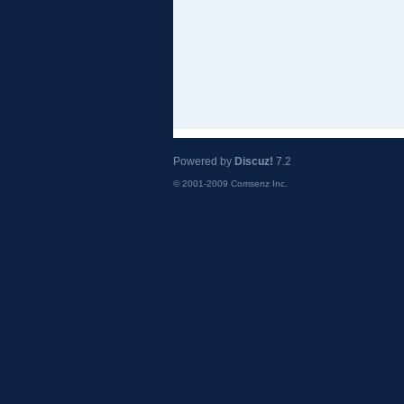
Powered by
Discuz!
7.2
© 2001-2009
Comsenz Inc.