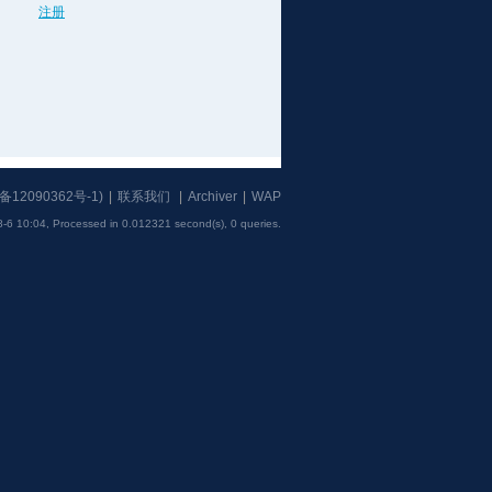
注册
备12090362号-1
)
|
联系我们
|
Archiver
|
WAP
-6 10:04,
Processed in 0.012321 second(s), 0 queries
.