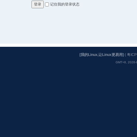
记住我的登录状态
登录
[我的Linux,让Linux更易用]
(
粤ICP
GMT+8, 2026-8