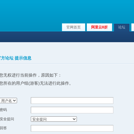
官网首页
阿里云8折
论坛
x官方论坛 提示信息
您无权进行当前操作，原因如下：
您所在的用户组(游客)无法进行此操作。
密码
安全提问
回答