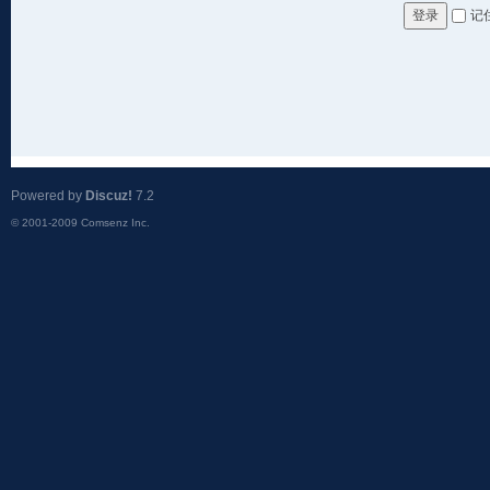
记
登录
Powered by
Discuz!
7.2
© 2001-2009
Comsenz Inc.