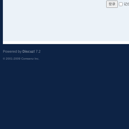
记
登录
Powered by
Discuz!
7.2
© 2001-2009
Comsenz Inc.