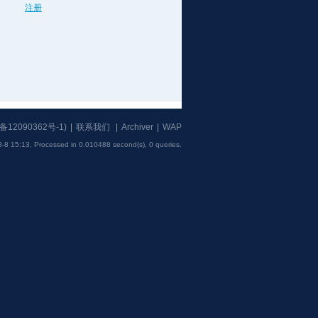
注册
备12090362号-1
)
|
联系我们
|
Archiver
|
WAP
-8 15:13,
Processed in 0.010488 second(s), 0 queries
.