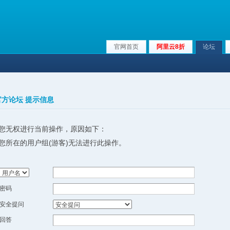
官网首页
阿里云8折
论坛
x官方论坛 提示信息
您无权进行当前操作，原因如下：
您所在的用户组(游客)无法进行此操作。
密码
安全提问
回答