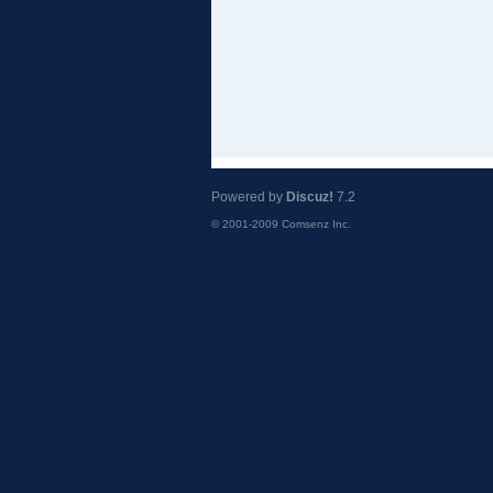
Powered by
Discuz!
7.2
© 2001-2009
Comsenz Inc.