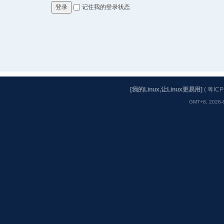
记住我的登录状态
登录
[我的Linux,让Linux更易用]
(
粤ICP
GMT+8, 2026-8