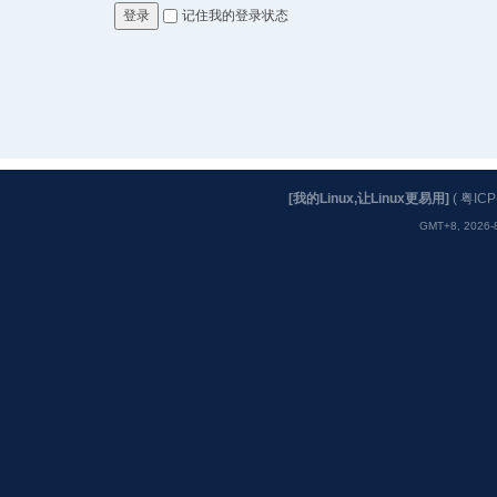
记住我的登录状态
登录
[我的Linux,让Linux更易用]
(
粤ICP
GMT+8, 2026-8