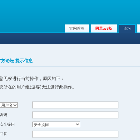
官网首页
阿里云8折
论坛
x官方论坛 提示信息
您无权进行当前操作，原因如下：
您所在的用户组(游客)无法进行此操作。
密码
安全提问
回答