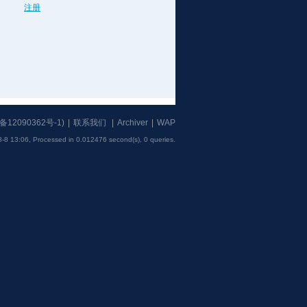
注册
备12090362号-1
)
|
联系我们
|
Archiver
|
WAP
-8 13:06,
Processed in 0.012476 second(s), 0 queries
.