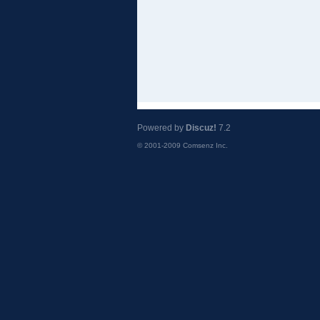
Powered by
Discuz!
7.2
© 2001-2009
Comsenz Inc.