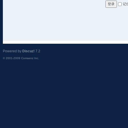
记
登录
Powered by
Discuz!
7.2
© 2001-2009
Comsenz Inc.