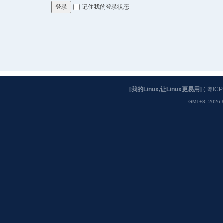
记住我的登录状态
登录
[我的Linux,让Linux更易用]
(
粤ICP
GMT+8, 2026-8