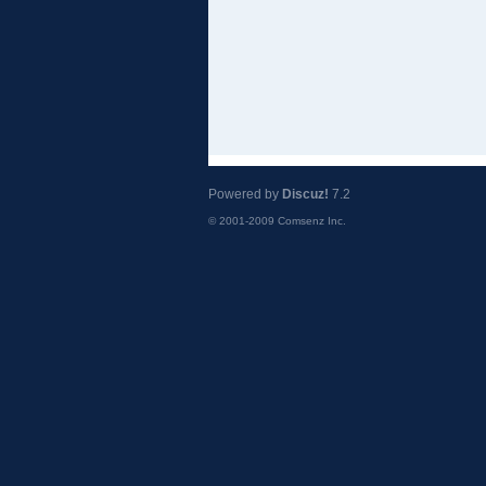
Powered by
Discuz!
7.2
© 2001-2009
Comsenz Inc.