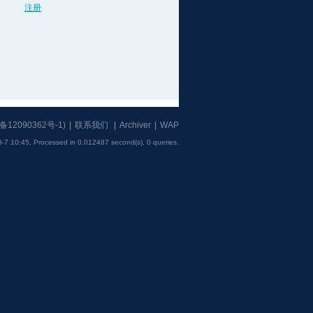
注册
备12090362号-1
)
|
联系我们
|
Archiver
|
WAP
-7 10:45,
Processed in 0.012487 second(s), 0 queries
.