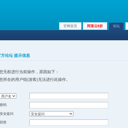
官网首页
阿里云8折
论坛
x官方论坛 提示信息
您无权进行当前操作，原因如下：
您所在的用户组(游客)无法进行此操作。
密码
安全提问
回答