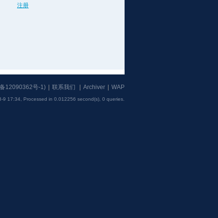
注册
备12090362号-1
)
|
联系我们
|
Archiver
|
WAP
-9 17:34,
Processed in 0.012256 second(s), 0 queries
.