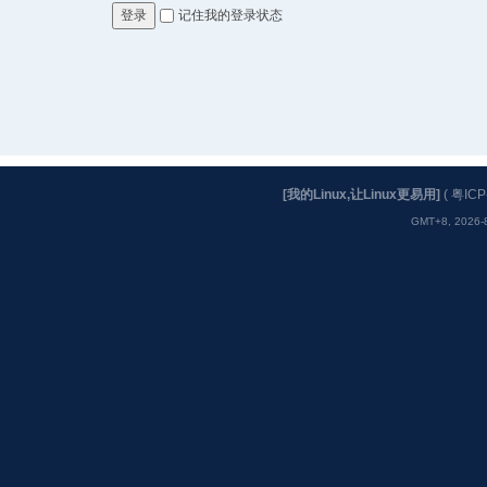
记住我的登录状态
登录
[我的Linux,让Linux更易用]
(
粤ICP
GMT+8, 2026-8