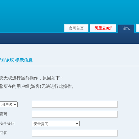
官网首页
阿里云8折
论坛
x官方论坛 提示信息
您无权进行当前操作，原因如下：
您所在的用户组(游客)无法进行此操作。
密码
安全提问
回答