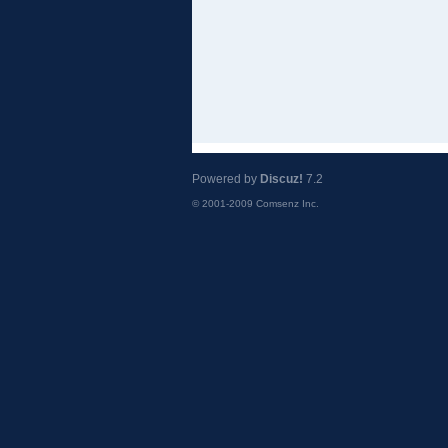
Powered by
Discuz!
7.2
© 2001-2009
Comsenz Inc.