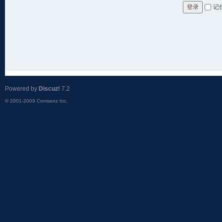
记
登录
Powered by
Discuz!
7.2
© 2001-2009
Comsenz Inc.