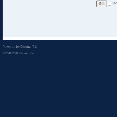
记
登录
Powered by
Discuz!
7.2
© 2001-2009
Comsenz Inc.