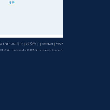
注册
备12090362号-1
)
|
联系我们
|
Archiver
|
WAP
-8 01:42,
Processed in 0.012069 second(s), 0 queries
.