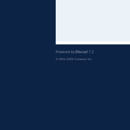
Powered by
Discuz!
7.2
© 2001-2009
Comsenz Inc.