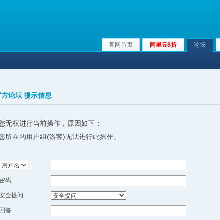
官网首页
阿里云8折
论坛
x官方论坛 提示信息
您无权进行当前操作，原因如下：
您所在的用户组(游客)无法进行此操作。
密码
安全提问
回答