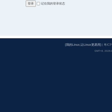
记住我的登录状态
登录
[我的Linux,让Linux更易用]
(
粤ICP
GMT+8, 2026-8