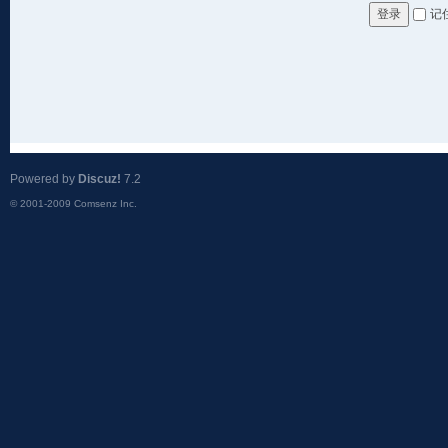
记
登录
Powered by
Discuz!
7.2
© 2001-2009
Comsenz Inc.