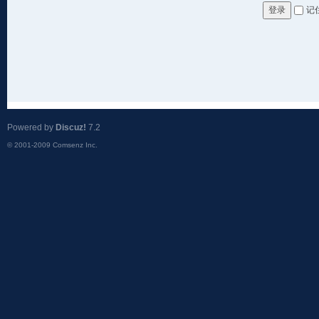
记
登录
Powered by
Discuz!
7.2
© 2001-2009
Comsenz Inc.